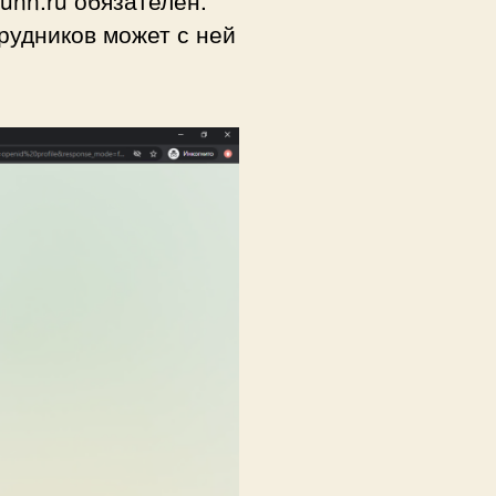
unn.ru обязателен.
рудников может с ней