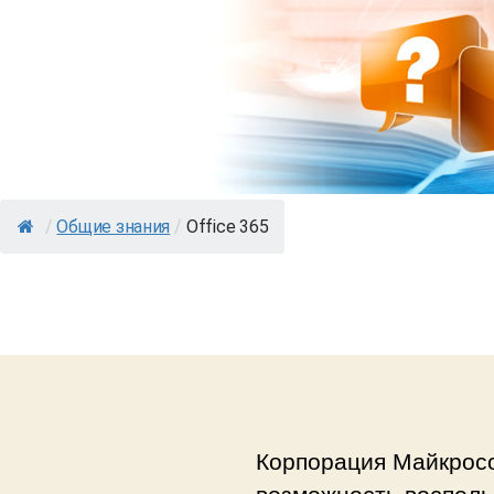
/
Общие знания
/
Office 365
Корпорация Майкросо
возможность воспольз