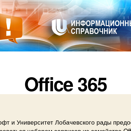
Рубрики
Office 365
фт и Университет Лобачевского рады предо
оваться набором сервисов из семейства Off