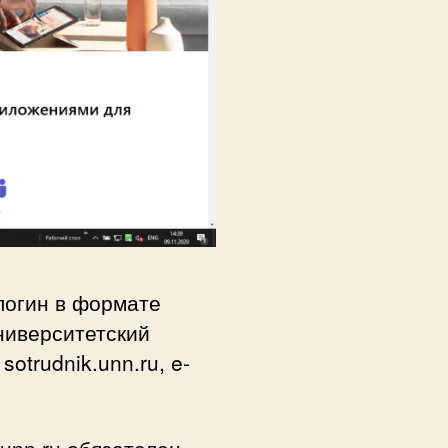
логин в формате
ниверситетский
sotrudnik.unn.ru, e-