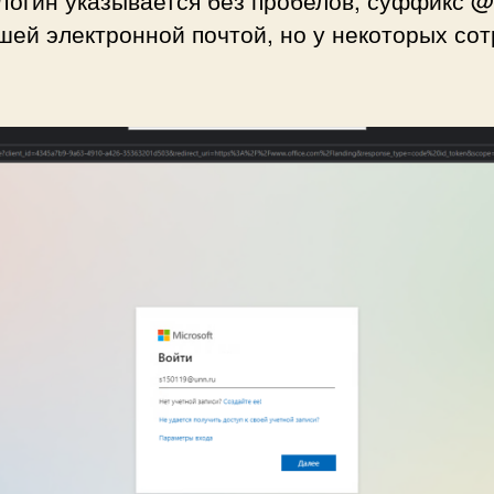
огин указывается без пробелов, суффикс @
шей электронной почтой, но у некоторых сот