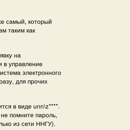
 же самый, который
м таким как
явку на
и в управление
истема электронного
разу, для прочих
ся в виде unn\z****.
 не помните пароль,
лько из сети ННГУ).