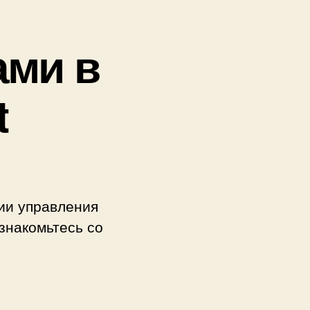
ами в
t
ии управления
знакомьтесь со