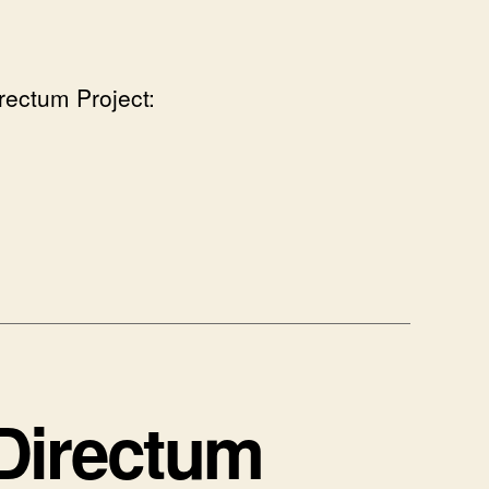
ectum Project:
Directum