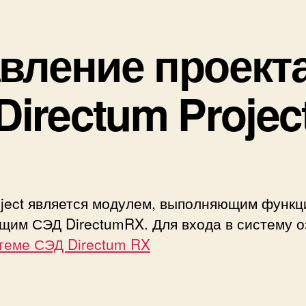
вление проект
Directum Projec
oject является модулем, выполняющим функц
щим СЭД DirectumRX. Для входа в систему о
теме СЭД Directum RX